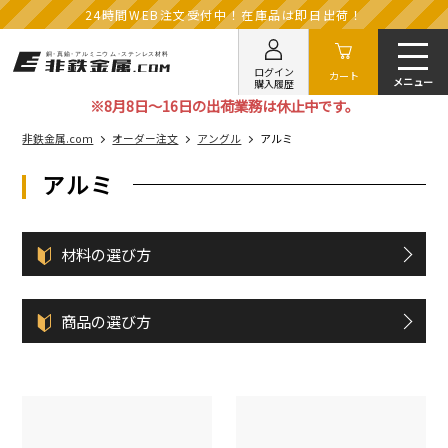
24時間WEB注文受付中！在庫品は即日出荷！
ログイン
カート
購入履歴
※8月8日～16日の出荷業務は休止中です。
非鉄金属.com
オーダー注文
アングル
アルミ
アルミ
材料の選び方
商品の選び方