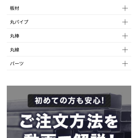
板材
丸パイプ
丸棒
丸線
パーツ