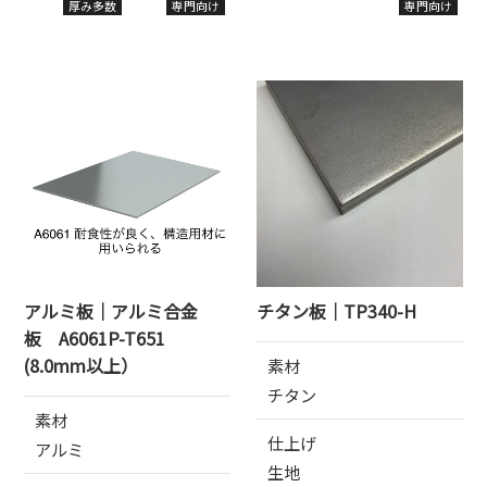
厚み多数
専門向け
専門向け
アルミ板｜アルミ合金
チタン板｜TP340-H
板 A6061P-T651
(8.0mm以上）
素材
チタン
素材
仕上げ
アルミ
生地