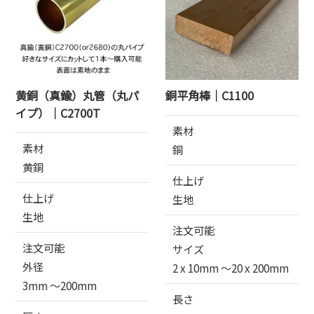
黄銅（真鍮）丸管（丸パ
銅平角棒｜C1100
イプ）｜C2700T
素材
素材
銅
黄銅
仕上げ
仕上げ
生地
生地
注文可能
注文可能
サイズ
外径
2 x 10mm 〜20 x 200mm
3mm 〜200mm
長さ