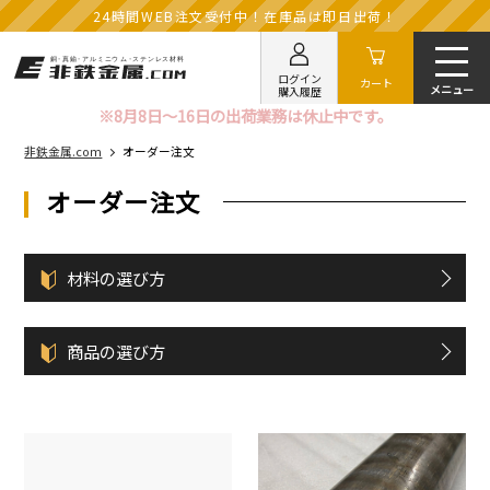
24時間WEB注文受付中！在庫品は即日出荷！
ログイン
カート
購入履歴
※8月8日～16日の出荷業務は休止中です。
非鉄金属.com
オーダー注文
オーダー注文
材料の選び方
商品の選び方