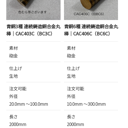
青銅3種 連続鋳造銅合金丸
青銅6種 連続鋳造銅合金丸
棒｜CAC403C（BC3C）
棒｜CAC406C（BC6C）
素材
素材
砲金
砲金
仕上げ
仕上げ
生地
生地
注文可能
注文可能
外径
外径
20.0mm 〜100.0mm
10.0mm 〜300.0mm
長さ
長さ
2000mm
2000mm