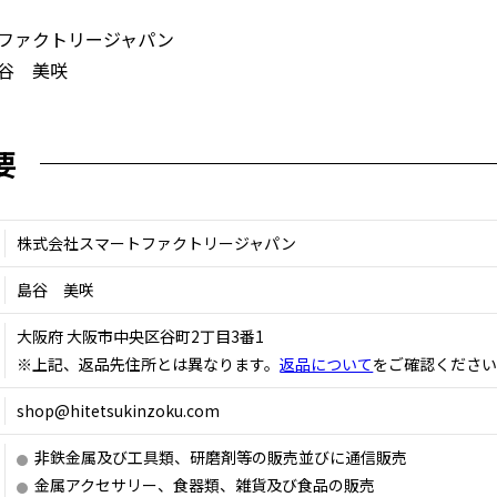
ファクトリージャパン
谷 美咲
要
株式会社スマートファクトリージャパン
島谷 美咲
大阪府 大阪市中央区谷町2丁目3番1
※上記、返品先住所とは異なります。
返品について
をご確認くださ
shop@hitetsukinzoku.com
非鉄金属及び工具類、研磨剤等の販売並びに通信販売
金属アクセサリー、食器類、雑貨及び食品の販売