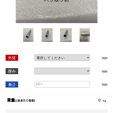
外径
mm
厚み
mm
長さ
mm
重量
0
(1本あたり目安)
kg