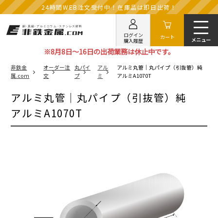
24時間WEB注文受付中！在庫品は即日出荷！
ログイン
カート
購入履歴
※8月8日～16日の出荷業務は休止中です。
非鉄金
オーダー注
丸パイ
アル
アルミ丸管｜丸パイプ（引抜管）純
属.com
文
プ
ミ
アルミA1070T
アルミ丸管｜丸パイプ（引抜管）純
アルミA1070T