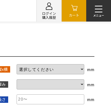
ログイン
カート
購入履歴
縦x横
mm
厚み
mm
長さ
mm