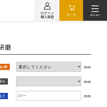
ログイン
カート
購入履歴
研磨
縦x横
mm
厚み
mm
長さ
mm