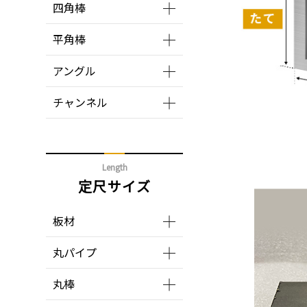
四角棒
平角棒
アングル
チャンネル
Length
定尺サイズ
板材
丸パイプ
丸棒