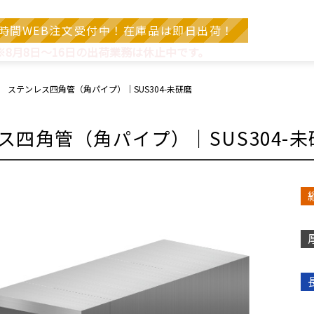
4時間WEB注文受付中！在庫品は即日出荷！
※8月8日～16日の出荷業務は休止中です。
ステンレス四角管（角パイプ）｜SUS304-未研磨
ス四角管（角パイプ）｜SUS304-未